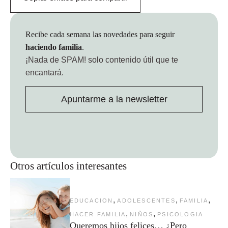
Recibe cada semana las novedades para seguir
haciendo familia
.
¡Nada de SPAM!
solo contenido útil que te
encantará.
Apuntarme a la newsletter
Otros artículos interesantes
,
,
,
EDUCACION
ADOLESCENTES
FAMILIA
,
,
HACER FAMILIA
NIÑOS
PSICOLOGIA
Queremos hijos felices… ¿Pero