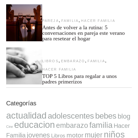
,
,
PAREJA
FAMILIA
HACER FAMILIA
Antes de volver a la rutina: 5
conversaciones en pareja este verano
para resetear el hogar
,
,
,
LIBROS
EMBARAZO
FAMILIA
HACER FAMILIA
TOP 5 Libros para regalar a unos
padres primerizos
Categorías
actualidad
adolescentes
bebes
blog
educacion
familia
embarazo
Hacer
Cine
niños
mujer
jovenes
motor
Familia
Libros