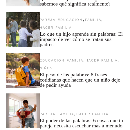
sabemos qué significa realmente?
,
,
,
PAREJA
EDUCACION
FAMILIA
HACER FAMILIA
Lo que un hijo aprende sin palabras: El
impacto de ver cómo se tratan sus
padres
,
,
,
EDUCACION
FAMILIA
HACER FAMILIA
NIÑOS
El peso de las palabras: 8 frases
cotidianas que hacen que un niño deje
de pedir ayuda
,
,
PAREJA
FAMILIA
HACER FAMILIA
El poder de las palabras: 6 cosas que tu
pareja necesita escuchar más a menudo