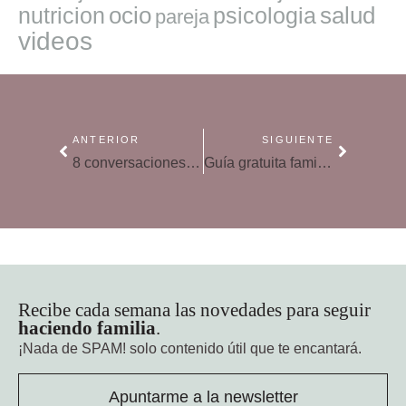
ocio
salud
nutricion
psicologia
pareja
videos
ANTERIOR
SIGUIENTE
8 conversaciones incómodas que los padres debemos tener en algún momento con los hijos
Guía gratuita familiar para detectar y prevenir el consumo de pornografía
Recibe cada semana las novedades para seguir
haciendo familia
.
¡Nada de SPAM!
solo contenido útil que te encantará.
Apuntarme a la newsletter