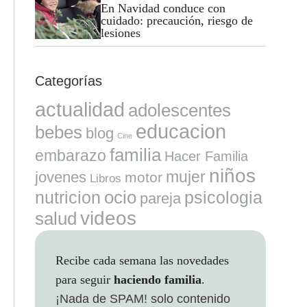
En Navidad conduce con
cuidado: precaución, riesgo de
lesiones
Categorías
actualidad
adolescentes
educacion
bebes
blog
Cine
familia
embarazo
Hacer Familia
niños
mujer
jovenes
motor
Libros
ocio
nutricion
psicologia
pareja
videos
salud
Recibe cada semana las novedades
para seguir
haciendo familia
.
¡Nada de SPAM!
solo contenido