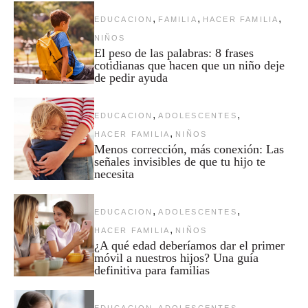
,
,
,
EDUCACION
FAMILIA
HACER FAMILIA
NIÑOS
El peso de las palabras: 8 frases
cotidianas que hacen que un niño deje
de pedir ayuda
,
,
EDUCACION
ADOLESCENTES
,
HACER FAMILIA
NIÑOS
Menos corrección, más conexión: Las
señales invisibles de que tu hijo te
necesita
,
,
EDUCACION
ADOLESCENTES
,
HACER FAMILIA
NIÑOS
¿A qué edad deberíamos dar el primer
móvil a nuestros hijos? Una guía
definitiva para familias
,
,
EDUCACION
ADOLESCENTES