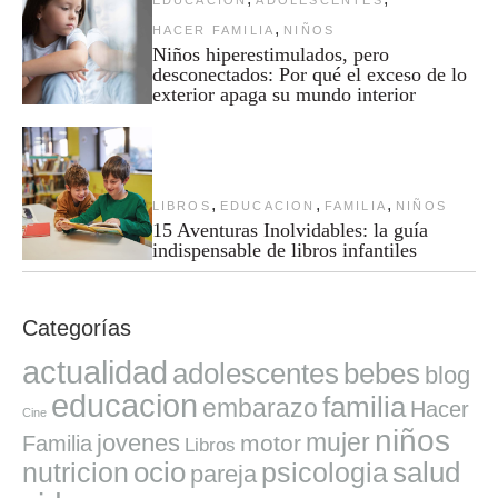
,
HACER FAMILIA
NIÑOS
Niños hiperestimulados, pero
desconectados: Por qué el exceso de lo
exterior apaga su mundo interior
,
,
,
LIBROS
EDUCACION
FAMILIA
NIÑOS
15 Aventuras Inolvidables: la guía
indispensable de libros infantiles
Categorías
actualidad
adolescentes
bebes
blog
educacion
familia
embarazo
Hacer
Cine
niños
mujer
jovenes
motor
Familia
Libros
ocio
salud
nutricion
psicologia
pareja