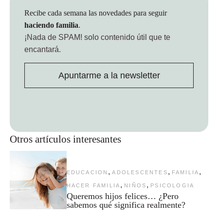
Recibe cada semana las novedades para seguir
haciendo familia
.
¡Nada de SPAM!
solo contenido útil que te
encantará.
Apuntarme a la newsletter
Otros artículos interesantes
,
,
,
EDUCACION
ADOLESCENTES
FAMILIA
,
,
HACER FAMILIA
NIÑOS
PSICOLOGIA
Queremos hijos felices… ¿Pero
sabemos qué significa realmente?