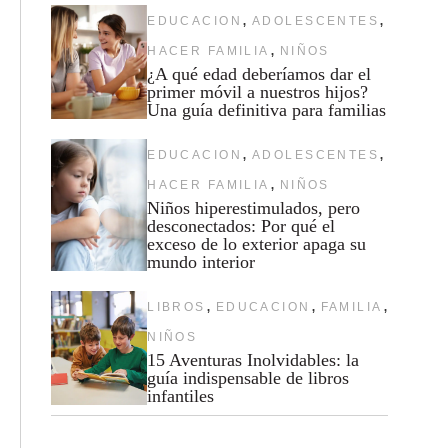
,
,
EDUCACION
ADOLESCENTES
,
HACER FAMILIA
NIÑOS
¿A qué edad deberíamos dar el
primer móvil a nuestros hijos?
Una guía definitiva para familias
,
,
EDUCACION
ADOLESCENTES
,
HACER FAMILIA
NIÑOS
Niños hiperestimulados, pero
desconectados: Por qué el
exceso de lo exterior apaga su
mundo interior
,
,
,
LIBROS
EDUCACION
FAMILIA
NIÑOS
15 Aventuras Inolvidables: la
guía indispensable de libros
infantiles