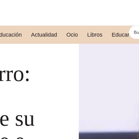
ducación
Actualidad
Ocio
Libros
Educar le
rro:
e su