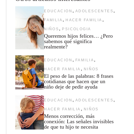
,
,
EDUCACION
ADOLESCENTES
,
,
FAMILIA
HACER FAMILIA
,
NIÑOS
PSICOLOGIA
Queremos hijos felices… ¿Pero
sabemos qué significa
realmente?
,
,
EDUCACION
FAMILIA
,
HACER FAMILIA
NIÑOS
El peso de las palabras: 8 frases
cotidianas que hacen que un
niño deje de pedir ayuda
,
,
EDUCACION
ADOLESCENTES
,
HACER FAMILIA
NIÑOS
Menos corrección, más
conexión: Las señales invisibles
de que tu hijo te necesita