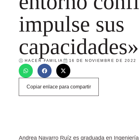
entorno confí
impulse sus
capacidades»
HACER FAMILIA
16 DE NOVIEMBRE DE 2022
Copiar enlace para compartir
Andrea Navarro Ruíz
es graduada en Ingeniería