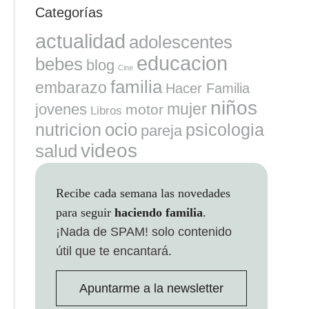
Categorías
actualidad
adolescentes
educacion
bebes
blog
Cine
familia
embarazo
Hacer Familia
niños
mujer
jovenes
motor
Libros
ocio
nutricion
psicologia
pareja
videos
salud
Recibe cada semana las novedades
para seguir
haciendo familia
.
¡Nada de SPAM!
solo contenido
útil que te encantará.
Apuntarme a la newsletter