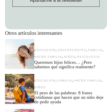
Apuntarme a la newsletter
Otros artículos interesantes
,
,
,
EDUCACION
ADOLESCENTES
FAMILIA
,
,
HACER FAMILIA
NIÑOS
PSICOLOGIA
Queremos hijos felices… ¿Pero
sabemos qué significa realmente?
,
,
,
EDUCACION
FAMILIA
HACER FAMILIA
NIÑOS
El peso de las palabras: 8 frases
cotidianas que hacen que un niño deje
de pedir ayuda