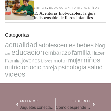
,
,
,
LIBROS
EDUCACION
FAMILIA
NIÑOS
15 Aventuras Inolvidables: la guía
indispensable de libros infantiles
Categorías
actualidad
adolescentes
bebes
blog
educacion
familia
embarazo
Hacer
Cine
niños
mujer
jovenes
motor
Familia
Libros
ocio
salud
nutricion
psicologia
pareja
videos
ANTERIOR
SIGUIENTE
Juguetes conectados, la guía que debes tener en cuenta
Cómo desprenderse de los juguetes que sobran