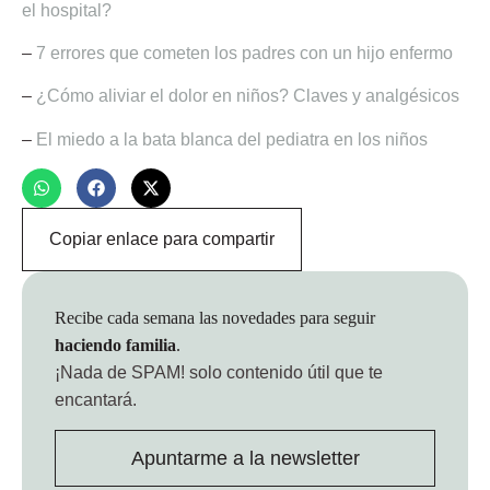
el hospital?
–
7 errores que cometen los padres con un hijo enfermo
–
¿Cómo aliviar el dolor en niños? Claves y analgésicos
–
El miedo a la bata blanca del pediatra en los niños
Copiar enlace para compartir
Recibe cada semana las novedades para seguir
haciendo familia
.
¡Nada de SPAM!
solo contenido útil que te
encantará.
Apuntarme a la newsletter