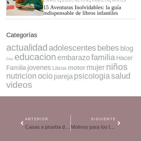
LIBROS
EDUCACION
FAMILIA
NIÑOS
15 Aventuras Inolvidables: la guía
indispensable de libros infantiles
Categorías
actualidad
adolescentes
bebes
blog
educacion
familia
embarazo
Hacer
Cine
niños
mujer
jovenes
motor
Familia
Libros
ocio
salud
nutricion
psicologia
pareja
videos
ANTERIOR
SIGUIENTE
Casas a prueba de niños: consejos para evitar accidentes domésticos
Motivos para los terribles celos de los niños