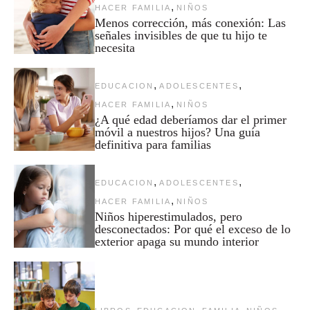
,
HACER FAMILIA
NIÑOS
Menos corrección, más conexión: Las
señales invisibles de que tu hijo te
necesita
,
,
EDUCACION
ADOLESCENTES
,
HACER FAMILIA
NIÑOS
¿A qué edad deberíamos dar el primer
móvil a nuestros hijos? Una guía
definitiva para familias
,
,
EDUCACION
ADOLESCENTES
,
HACER FAMILIA
NIÑOS
Niños hiperestimulados, pero
desconectados: Por qué el exceso de lo
exterior apaga su mundo interior
,
,
,