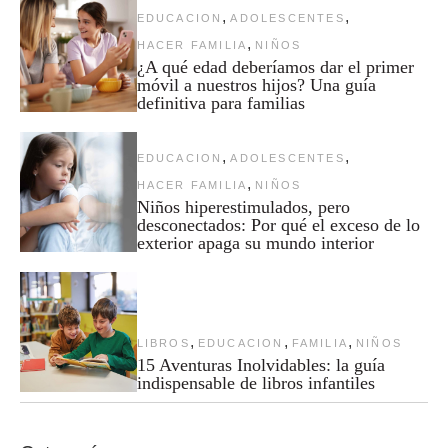
,
,
EDUCACION
ADOLESCENTES
,
HACER FAMILIA
NIÑOS
¿A qué edad deberíamos dar el primer
móvil a nuestros hijos? Una guía
definitiva para familias
,
,
EDUCACION
ADOLESCENTES
,
HACER FAMILIA
NIÑOS
Niños hiperestimulados, pero
desconectados: Por qué el exceso de lo
exterior apaga su mundo interior
,
,
,
LIBROS
EDUCACION
FAMILIA
NIÑOS
15 Aventuras Inolvidables: la guía
indispensable de libros infantiles