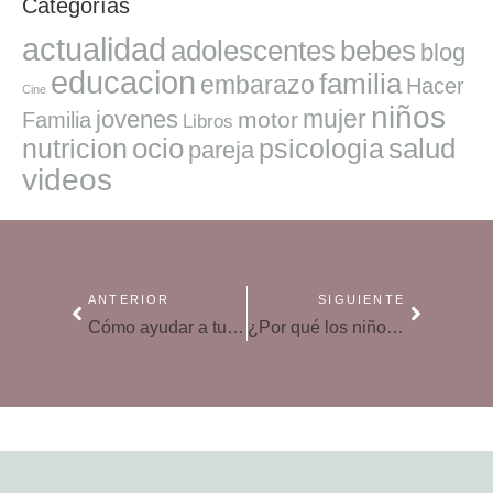
Categorías
actualidad
adolescentes
bebes
blog
educacion
familia
embarazo
Hacer
Cine
niños
mujer
jovenes
motor
Familia
Libros
ocio
salud
nutricion
psicologia
pareja
videos
ANTERIOR
SIGUIENTE
Cómo ayudar a tus hijos a hacer más amigos, según Harvard
¿Por qué los niños dan tanta guerra?