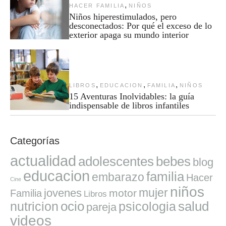
,
HACER FAMILIA
NIÑOS
Niños hiperestimulados, pero
desconectados: Por qué el exceso de lo
exterior apaga su mundo interior
,
,
,
LIBROS
EDUCACION
FAMILIA
NIÑOS
15 Aventuras Inolvidables: la guía
indispensable de libros infantiles
Categorías
actualidad
adolescentes
bebes
blog
educacion
familia
embarazo
Hacer
Cine
niños
mujer
jovenes
motor
Familia
Libros
ocio
salud
nutricion
psicologia
pareja
videos