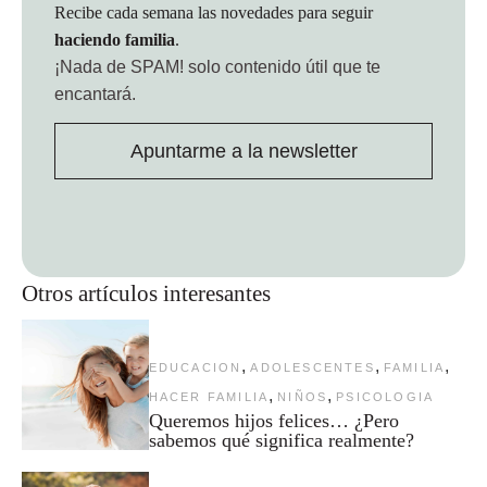
Recibe cada semana las novedades para seguir
haciendo familia
.
¡Nada de SPAM!
solo contenido útil que te
encantará.
Apuntarme a la newsletter
Otros artículos interesantes
,
,
,
EDUCACION
ADOLESCENTES
FAMILIA
,
,
HACER FAMILIA
NIÑOS
PSICOLOGIA
Queremos hijos felices… ¿Pero
sabemos qué significa realmente?