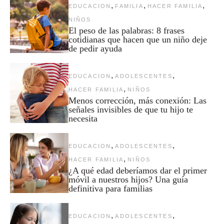
,
,
,
EDUCACION
FAMILIA
HACER FAMILIA
NIÑOS
El peso de las palabras: 8 frases
cotidianas que hacen que un niño deje
de pedir ayuda
,
,
EDUCACION
ADOLESCENTES
,
HACER FAMILIA
NIÑOS
Menos corrección, más conexión: Las
señales invisibles de que tu hijo te
necesita
,
,
EDUCACION
ADOLESCENTES
,
HACER FAMILIA
NIÑOS
¿A qué edad deberíamos dar el primer
móvil a nuestros hijos? Una guía
definitiva para familias
,
,
EDUCACION
ADOLESCENTES