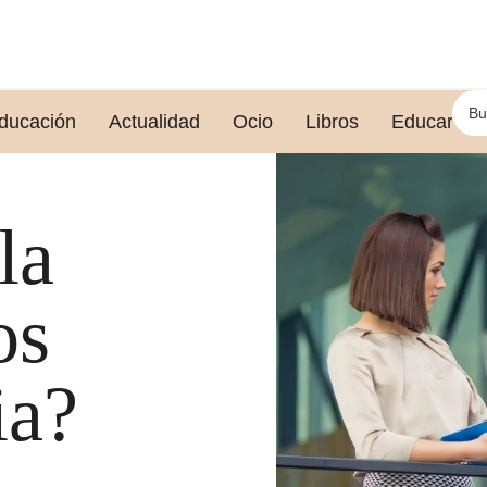
ducación
Actualidad
Ocio
Libros
Educar le
la
os
ia?