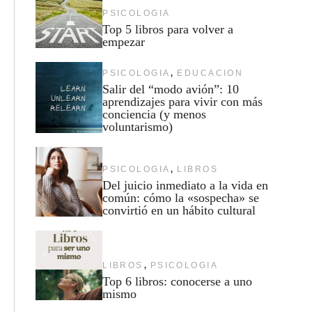
PSICOLOGIA
Top 5 libros para volver a
empezar
,
PSICOLOGIA
EDUCACION
Salir del “modo avión”: 10
aprendizajes para vivir con más
conciencia (y menos
voluntarismo)
,
PSICOLOGIA
LIBROS
Del juicio inmediato a la vida en
común: cómo la «sospecha» se
convirtió en un hábito cultural
,
LIBROS
PSICOLOGIA
Top 6 libros: conocerse a uno
mismo