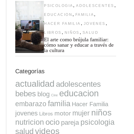
,
,
PSICOLOGIA
ADOLESCENTES
,
,
EDUCACION
FAMILIA
,
,
HACER FAMILIA
JOVENES
,
,
LIBROS
NIÑOS
SALUD
El arte como brújula familiar:
cómo sanar y educar a través de
la cultura
Categorías
actualidad
adolescentes
educacion
bebes
blog
Cine
familia
embarazo
Hacer Familia
niños
mujer
jovenes
motor
Libros
ocio
nutricion
psicologia
pareja
videos
salud