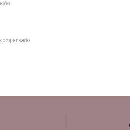
sueño
o compensarlo