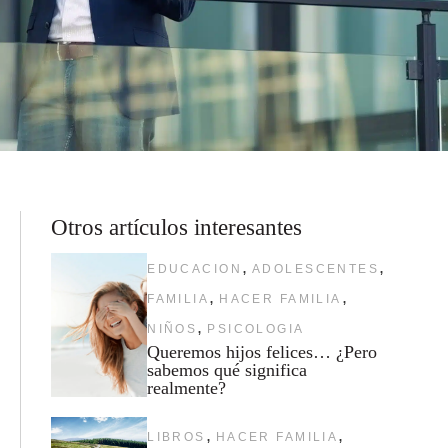
Otros artículos interesantes
,
,
EDUCACION
ADOLESCENTES
,
,
FAMILIA
HACER FAMILIA
,
NIÑOS
PSICOLOGIA
Queremos hijos felices… ¿Pero
sabemos qué significa
realmente?
,
,
LIBROS
HACER FAMILIA