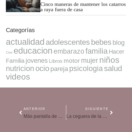
Cinco maneras de mantener los catarros
a raya fuera de casa
Categorías
actualidad
adolescentes
bebes
blog
educacion
familia
embarazo
Hacer
Cine
niños
mujer
jovenes
motor
Familia
Libros
ocio
salud
nutricion
psicologia
pareja
videos
ANTERIOR
SIGUIENTE
Más pantalla de móvil, menos calidad de sueño
La ceguera de la nieve