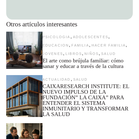
Otros artículos interesantes
,
,
PSICOLOGIA
ADOLESCENTES
,
,
,
EDUCACION
FAMILIA
HACER FAMILIA
,
,
,
JOVENES
LIBROS
NIÑOS
SALUD
El arte como brújula familiar: cómo
sanar y educar a través de la cultura
,
ACTUALIDAD
SALUD
CAIXARESEARCH INSTITUTE: EL
NUEVO IMPULSO DE LA
FUNDACIÓN” LA CAIXA” PARA
ENTENDER EL SISTEMA
INMUNITARIO Y TRANSFORMAR
LA SALUD