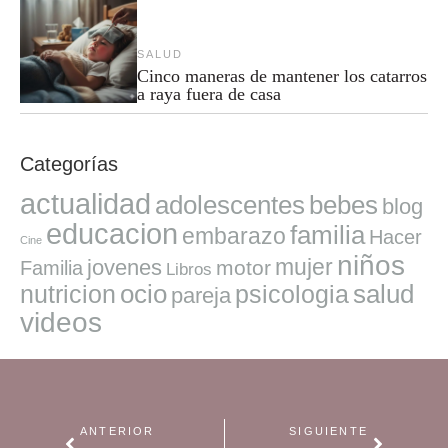
SALUD
Cinco maneras de mantener los catarros
a raya fuera de casa
Categorías
actualidad
adolescentes
bebes
blog
educacion
familia
embarazo
Hacer
Cine
niños
mujer
jovenes
motor
Familia
Libros
ocio
salud
nutricion
psicologia
pareja
videos
ANTERIOR
SIGUIENTE