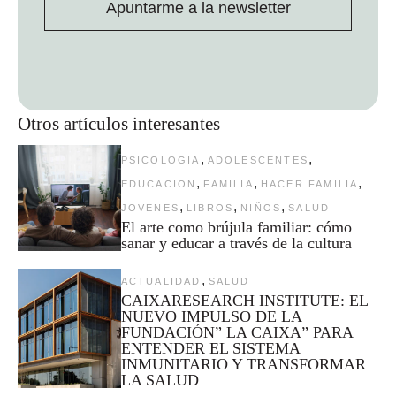
Apuntarme a la newsletter
Otros artículos interesantes
,
,
PSICOLOGIA
ADOLESCENTES
,
,
,
EDUCACION
FAMILIA
HACER FAMILIA
,
,
,
JOVENES
LIBROS
NIÑOS
SALUD
El arte como brújula familiar: cómo
sanar y educar a través de la cultura
,
ACTUALIDAD
SALUD
CAIXARESEARCH INSTITUTE: EL
NUEVO IMPULSO DE LA
FUNDACIÓN” LA CAIXA” PARA
ENTENDER EL SISTEMA
INMUNITARIO Y TRANSFORMAR
LA SALUD