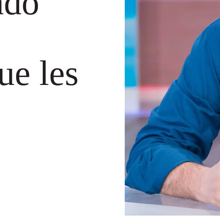
ado
ue les