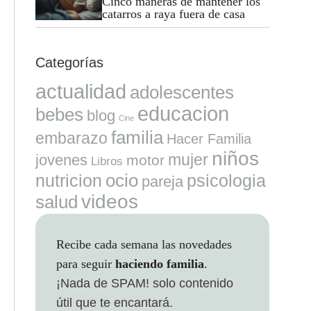
Cinco maneras de mantener los
catarros a raya fuera de casa
Categorías
actualidad
adolescentes
educacion
bebes
blog
Cine
familia
embarazo
Hacer Familia
niños
mujer
jovenes
motor
Libros
ocio
nutricion
psicologia
pareja
videos
salud
Recibe cada semana las novedades
para seguir
haciendo familia
.
¡Nada de SPAM!
solo contenido
útil que te encantará.