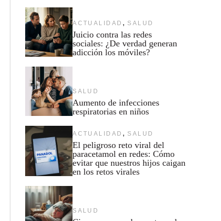
,
ACTUALIDAD
SALUD
Juicio contra las redes
sociales: ¿De verdad generan
adicción los móviles?
SALUD
Aumento de infecciones
respiratorias en niños
,
ACTUALIDAD
SALUD
El peligroso reto viral del
paracetamol en redes: Cómo
evitar que nuestros hijos caigan
en los retos virales
SALUD