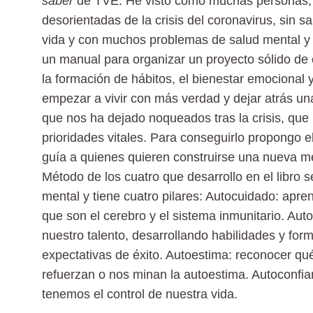
saber
de TVE. He visto cómo muchas personas, s
desorientadas de la crisis del coronavirus, sin s
vida y con muchos problemas de salud mental y 
un manual para organizar un proyecto sólido de c
la formación de hábitos, el bienestar emocional 
empezar a vivir con más verdad y dejar atrás u
que nos ha dejado noqueados tras la crisis, que n
prioridades vitales. Para conseguirlo propongo e
guía a quienes quieren construirse una nueva men
Método de los cuatro que desarrollo en el libro s
mental y tiene cuatro pilares: Autocuidado: apre
que son el cerebro y el sistema inmunitario. Aut
nuestro talento, desarrollando habilidades y fo
expectativas de éxito. Autoestima: reconocer qu
refuerzan o nos minan la autoestima. Autoconfi
tenemos el control de nuestra vida.