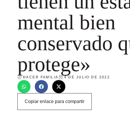
tienen un est
mental bien
conservado q
protege»
HACER FAMILIA
4 DE JULIO DE 2022
Copiar enlace para compartir