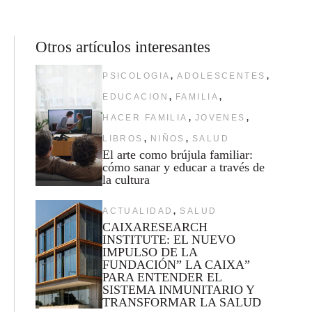
Otros artículos interesantes
,
,
PSICOLOGIA
ADOLESCENTES
,
,
EDUCACION
FAMILIA
,
,
HACER FAMILIA
JOVENES
,
,
LIBROS
NIÑOS
SALUD
El arte como brújula familiar:
cómo sanar y educar a través de
la cultura
,
ACTUALIDAD
SALUD
CAIXARESEARCH
INSTITUTE: EL NUEVO
IMPULSO DE LA
FUNDACIÓN” LA CAIXA”
PARA ENTENDER EL
SISTEMA INMUNITARIO Y
TRANSFORMAR LA SALUD