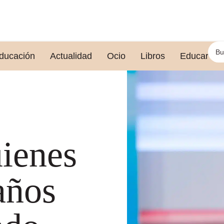
ducación
Actualidad
Ocio
Libros
Educar le
ienes
años