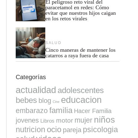
El peligroso reto viral del
paracetamol en redes: Cómo
evitar que nuestros hijos caigan
en los retos virales
SALUD
Cinco maneras de mantener los
catarros a raya fuera de casa
Categorías
actualidad
adolescentes
educacion
bebes
blog
Cine
familia
embarazo
Hacer Familia
niños
mujer
jovenes
motor
Libros
ocio
nutricion
psicologia
pareja