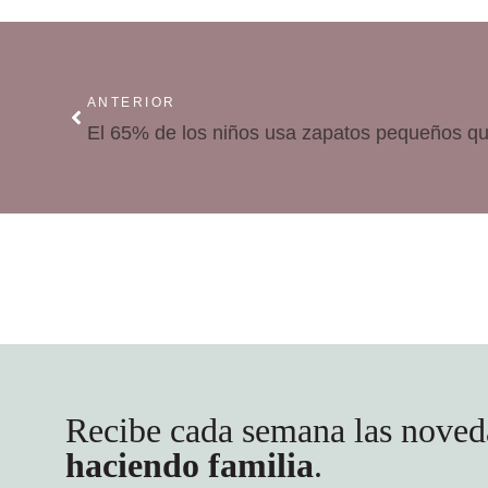
ANTERIOR
El 65% de los niños usa zapatos pequeños qu
Recibe cada semana las noved
haciendo familia
.