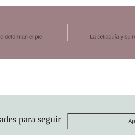
e deforman el pie
La celiaquía y su 
ades para seguir
Ap