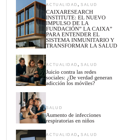
,
ACTUALIDAD
SALUD
CAIXARESEARCH
INSTITUTE: EL NUEVO
IMPULSO DE LA
FUNDACIÓN” LA CAIXA”
PARA ENTENDER EL
SISTEMA INMUNITARIO Y
TRANSFORMAR LA SALUD
,
ACTUALIDAD
SALUD
Juicio contra las redes
sociales: ¿De verdad generan
adicción los móviles?
SALUD
Aumento de infecciones
respiratorias en niños
,
ACTUALIDAD
SALUD