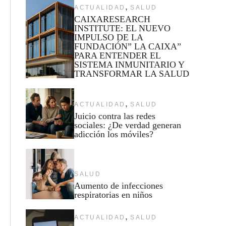
,
ACTUALIDAD
SALUD
CAIXARESEARCH
INSTITUTE: EL NUEVO
IMPULSO DE LA
FUNDACIÓN” LA CAIXA”
PARA ENTENDER EL
SISTEMA INMUNITARIO Y
TRANSFORMAR LA SALUD
,
ACTUALIDAD
SALUD
Juicio contra las redes
sociales: ¿De verdad generan
adicción los móviles?
SALUD
Aumento de infecciones
respiratorias en niños
,
ACTUALIDAD
SALUD