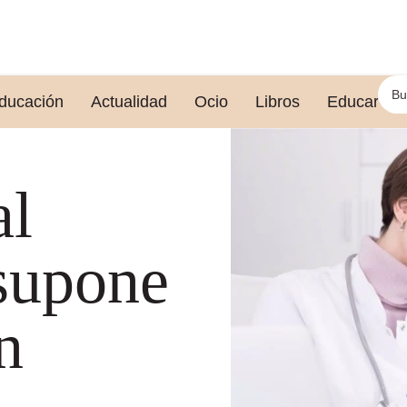
ducación
Actualidad
Ocio
Libros
Educar le
al
supone
n