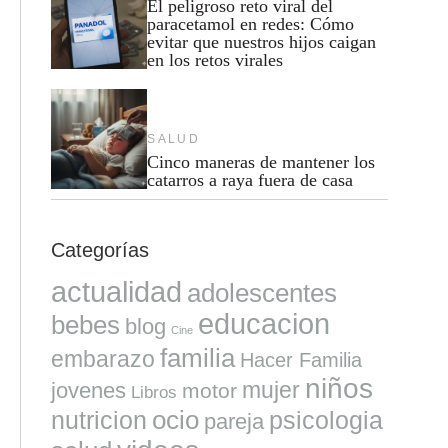
El peligroso reto viral del
paracetamol en redes: Cómo
evitar que nuestros hijos caigan
en los retos virales
SALUD
Cinco maneras de mantener los
catarros a raya fuera de casa
Categorías
actualidad
adolescentes
educacion
bebes
blog
Cine
familia
embarazo
Hacer Familia
niños
mujer
jovenes
motor
Libros
ocio
nutricion
psicologia
pareja