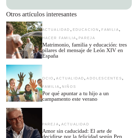
Otros artículos interesantes
,
,
,
ACTUALIDAD
EDUCACION
FAMILIA
,
HACER FAMILIA
PAREJA
Matrimonio, familia y educación: tres
pilares del mensaje de León XIV en
España
,
,
,
OCIO
ACTUALIDAD
ADOLESCENTES
,
FAMILIA
NIÑOS
Por qué apuntar a tu hijo a un
campamento este verano
,
PAREJA
ACTUALIDAD
Amor sin caducidad: El arte de
decidirse por la felicidad según Pep