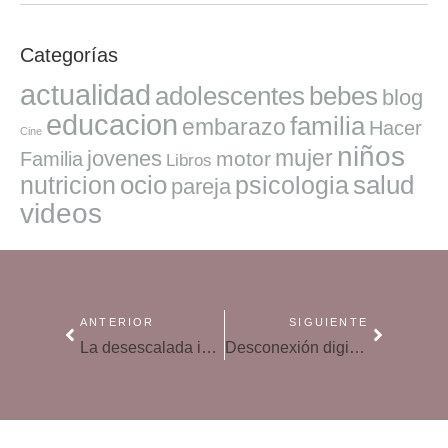
Categorías
actualidad
adolescentes
bebes
blog
educacion
familia
embarazo
Hacer
Cine
niños
mujer
jovenes
motor
Familia
Libros
ocio
salud
nutricion
psicologia
pareja
videos
ANTERIOR
SIGUIENTE
La desescalada impulsa el consumo de las familias en España
Desconexión digital: este verano practica el modo avión