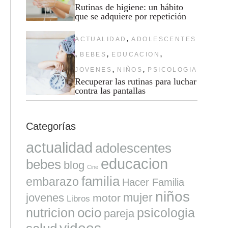
Rutinas de higiene: un hábito
que se adquiere por repetición
,
ACTUALIDAD
ADOLESCENTES
,
,
,
BEBES
EDUCACION
,
,
JOVENES
NIÑOS
PSICOLOGIA
Recuperar las rutinas para luchar
contra las pantallas
Categorías
actualidad
adolescentes
educacion
bebes
blog
Cine
familia
embarazo
Hacer Familia
niños
mujer
jovenes
motor
Libros
ocio
nutricion
psicologia
pareja