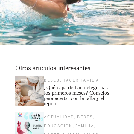
Otros artículos interesantes
,
BEBES
HACER FAMILIA
¿Qué capa de baño elegir para
los primeros meses? Consejos
para acertar con la talla y el
tejido
,
,
ACTUALIDAD
BEBES
,
,
EDUCACION
FAMILIA