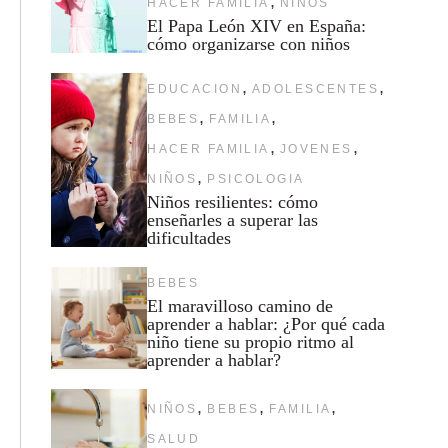
,
HACER FAMILIA
NIÑOS
El Papa León XIV en España:
cómo organizarse con niños
,
,
EDUCACION
ADOLESCENTES
,
,
BEBES
FAMILIA
,
,
HACER FAMILIA
JOVENES
,
NIÑOS
PSICOLOGIA
Niños resilientes: cómo
enseñarles a superar las
dificultades
BEBES
El maravilloso camino de
aprender a hablar: ¿Por qué cada
niño tiene su propio ritmo al
aprender a hablar?
,
,
,
NIÑOS
BEBES
FAMILIA
SALUD