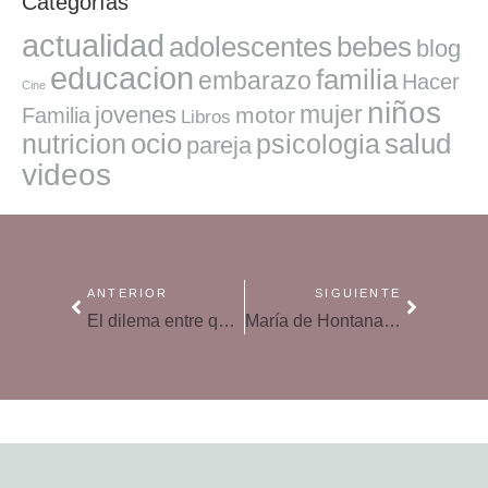
Categorías
actualidad
adolescentes
bebes
blog
educacion
familia
embarazo
Hacer
Cine
niños
mujer
jovenes
motor
Familia
Libros
ocio
salud
nutricion
psicologia
pareja
videos
ANTERIOR
SIGUIENTE
El dilema entre querer y aplicar disciplina: ¿qué necesitan nuestros hijos?
María de Hontanares: «Una buena planificación evita que te quedes en blanco en el examen»