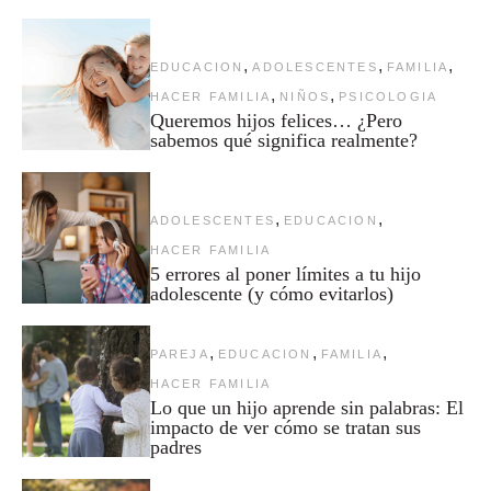
,
,
,
EDUCACION
ADOLESCENTES
FAMILIA
,
,
HACER FAMILIA
NIÑOS
PSICOLOGIA
Queremos hijos felices… ¿Pero
sabemos qué significa realmente?
,
,
ADOLESCENTES
EDUCACION
HACER FAMILIA
5 errores al poner límites a tu hijo
adolescente (y cómo evitarlos)
,
,
,
PAREJA
EDUCACION
FAMILIA
HACER FAMILIA
Lo que un hijo aprende sin palabras: El
impacto de ver cómo se tratan sus
padres