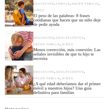
,
,
,
EDUCACION
FAMILIA
HACER FAMILIA
NIÑOS
El peso de las palabras: 8 frases
cotidianas que hacen que un niño deje
de pedir ayuda
,
,
EDUCACION
ADOLESCENTES
,
HACER FAMILIA
NIÑOS
Menos corrección, más conexión: Las
señales invisibles de que tu hijo te
necesita
,
,
EDUCACION
ADOLESCENTES
,
HACER FAMILIA
NIÑOS
¿A qué edad deberíamos dar el primer
móvil a nuestros hijos? Una guía
definitiva para familias