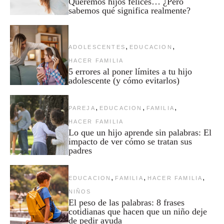
Queremos hijos felices… ¿Pero
sabemos qué significa realmente?
,
,
ADOLESCENTES
EDUCACION
HACER FAMILIA
5 errores al poner límites a tu hijo
adolescente (y cómo evitarlos)
,
,
,
PAREJA
EDUCACION
FAMILIA
HACER FAMILIA
Lo que un hijo aprende sin palabras: El
impacto de ver cómo se tratan sus
padres
,
,
,
EDUCACION
FAMILIA
HACER FAMILIA
NIÑOS
El peso de las palabras: 8 frases
cotidianas que hacen que un niño deje
de pedir ayuda