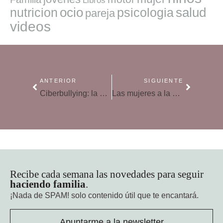
Libros
ocio
salud
nutricion
psicologia
pareja
videos
ANTERIOR
SIGUIENTE
Ciberbullying: la moda de grabar la paliza feliz
Las mujeres a la cola de matriculación en carreras TIC
Recibe cada semana las novedades para seguir
haciendo familia
.
¡Nada de SPAM!
solo contenido útil que te encantará.
Apuntarme a la newsletter