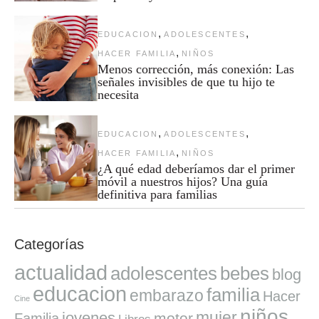
,
,
EDUCACION
ADOLESCENTES
,
HACER FAMILIA
NIÑOS
Menos corrección, más conexión: Las
señales invisibles de que tu hijo te
necesita
,
,
EDUCACION
ADOLESCENTES
,
HACER FAMILIA
NIÑOS
¿A qué edad deberíamos dar el primer
móvil a nuestros hijos? Una guía
definitiva para familias
Categorías
actualidad
adolescentes
bebes
blog
educacion
familia
embarazo
Hacer
Cine
niños
mujer
jovenes
motor
Familia