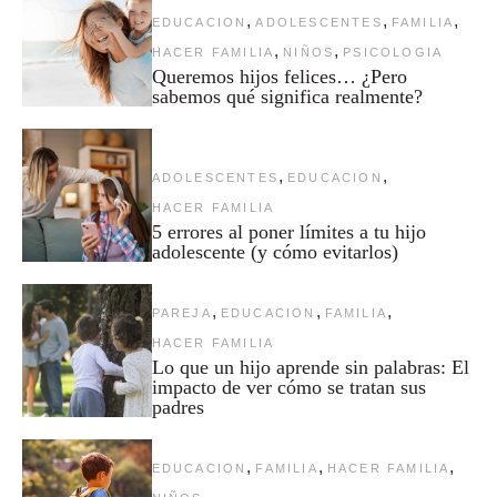
,
,
,
EDUCACION
ADOLESCENTES
FAMILIA
,
,
HACER FAMILIA
NIÑOS
PSICOLOGIA
Queremos hijos felices… ¿Pero
sabemos qué significa realmente?
,
,
ADOLESCENTES
EDUCACION
HACER FAMILIA
5 errores al poner límites a tu hijo
adolescente (y cómo evitarlos)
,
,
,
PAREJA
EDUCACION
FAMILIA
HACER FAMILIA
Lo que un hijo aprende sin palabras: El
impacto de ver cómo se tratan sus
padres
,
,
,
EDUCACION
FAMILIA
HACER FAMILIA