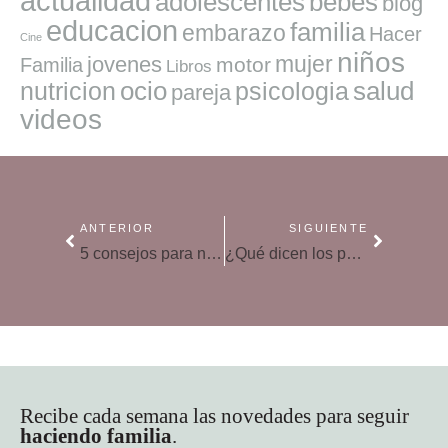
actualidad
adolescentes
bebes
blog
educacion
familia
embarazo
Hacer
Cine
niños
mujer
jovenes
motor
Familia
Libros
ocio
salud
nutricion
psicologia
pareja
videos
ANTERIOR
SIGUIENTE
5 consejos para no perder la paciencia con nuestros hijos
¿Qué dicen los pediatras sobre las infecciones en preescolar?
Recibe cada semana las novedades para seguir
haciendo familia
.