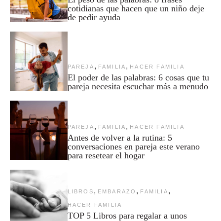
cotidianas que hacen que un niño deje
de pedir ayuda
,
,
PAREJA
FAMILIA
HACER FAMILIA
El poder de las palabras: 6 cosas que tu
pareja necesita escuchar más a menudo
,
,
PAREJA
FAMILIA
HACER FAMILIA
Antes de volver a la rutina: 5
conversaciones en pareja este verano
para resetear el hogar
,
,
,
LIBROS
EMBARAZO
FAMILIA
HACER FAMILIA
TOP 5 Libros para regalar a unos