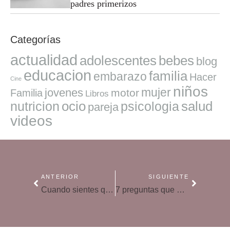
padres primerizos
Categorías
actualidad
adolescentes
bebes
blog
educacion
familia
embarazo
Hacer
Cine
niños
mujer
jovenes
motor
Familia
Libros
ocio
salud
nutricion
psicologia
pareja
videos
ANTERIOR
SIGUIENTE
Cuando sientes que no puedes más con la casa y los niños: el agotamiento parental
7 preguntas que debes hacerte antes de comprar un teléfono a tus hijos