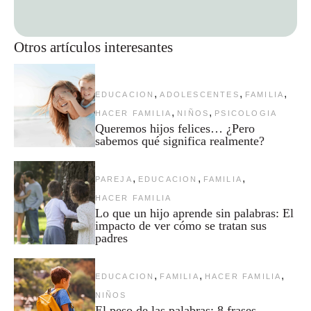
Otros artículos interesantes
,
,
,
EDUCACION
ADOLESCENTES
FAMILIA
,
,
HACER FAMILIA
NIÑOS
PSICOLOGIA
Queremos hijos felices… ¿Pero
sabemos qué significa realmente?
,
,
,
PAREJA
EDUCACION
FAMILIA
HACER FAMILIA
Lo que un hijo aprende sin palabras: El
impacto de ver cómo se tratan sus
padres
,
,
,
EDUCACION
FAMILIA
HACER FAMILIA
NIÑOS
El peso de las palabras: 8 frases