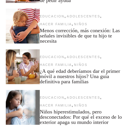
de pedir ayuda
,
,
EDUCACION
ADOLESCENTES
,
HACER FAMILIA
NIÑOS
Menos corrección, más conexión: Las
señales invisibles de que tu hijo te
necesita
,
,
EDUCACION
ADOLESCENTES
,
HACER FAMILIA
NIÑOS
¿A qué edad deberíamos dar el primer
móvil a nuestros hijos? Una guía
definitiva para familias
,
,
EDUCACION
ADOLESCENTES
,
HACER FAMILIA
NIÑOS
Niños hiperestimulados, pero
desconectados: Por qué el exceso de lo
exterior apaga su mundo interior