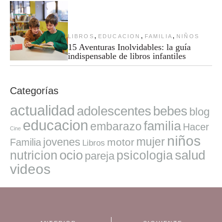
,
,
,
LIBROS
EDUCACION
FAMILIA
NIÑOS
15 Aventuras Inolvidables: la guía
indispensable de libros infantiles
Categorías
actualidad
adolescentes
bebes
blog
educacion
familia
embarazo
Hacer
Cine
niños
mujer
jovenes
motor
Familia
Libros
ocio
salud
nutricion
psicologia
pareja
videos