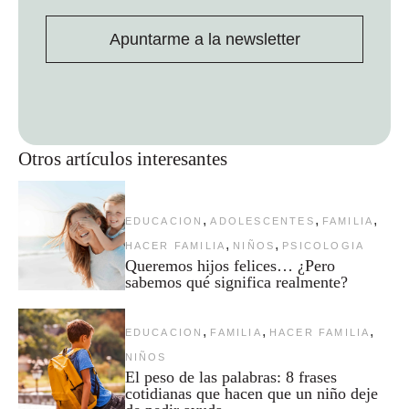
Apuntarme a la newsletter
Otros artículos interesantes
,
,
,
EDUCACION
ADOLESCENTES
FAMILIA
,
,
HACER FAMILIA
NIÑOS
PSICOLOGIA
Queremos hijos felices… ¿Pero
sabemos qué significa realmente?
,
,
,
EDUCACION
FAMILIA
HACER FAMILIA
NIÑOS
El peso de las palabras: 8 frases
cotidianas que hacen que un niño deje