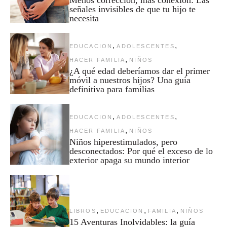
señales invisibles de que tu hijo te
necesita
,
,
EDUCACION
ADOLESCENTES
,
HACER FAMILIA
NIÑOS
¿A qué edad deberíamos dar el primer
móvil a nuestros hijos? Una guía
definitiva para familias
,
,
EDUCACION
ADOLESCENTES
,
HACER FAMILIA
NIÑOS
Niños hiperestimulados, pero
desconectados: Por qué el exceso de lo
exterior apaga su mundo interior
,
,
,
LIBROS
EDUCACION
FAMILIA
NIÑOS
15 Aventuras Inolvidables: la guía