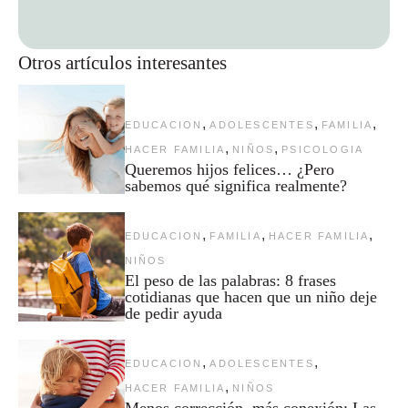
Otros artículos interesantes
,
,
,
EDUCACION
ADOLESCENTES
FAMILIA
,
,
HACER FAMILIA
NIÑOS
PSICOLOGIA
Queremos hijos felices… ¿Pero
sabemos qué significa realmente?
,
,
,
EDUCACION
FAMILIA
HACER FAMILIA
NIÑOS
El peso de las palabras: 8 frases
cotidianas que hacen que un niño deje
de pedir ayuda
,
,
EDUCACION
ADOLESCENTES
,
HACER FAMILIA
NIÑOS
Menos corrección, más conexión: Las