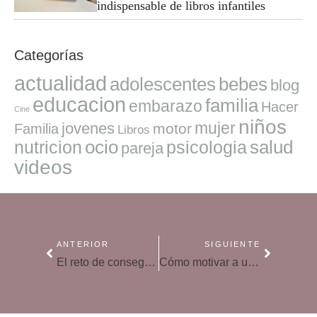
indispensable de libros infantiles
Categorías
actualidad
adolescentes
bebes
blog
educacion
familia
embarazo
Hacer
Cine
niños
mujer
jovenes
motor
Familia
Libros
ocio
salud
nutricion
psicologia
pareja
videos
ANTERIOR
SIGUIENTE
El reto de conseguir que los niños nos cuenten su día
Cómo motivar a un hijo con déficit de atención