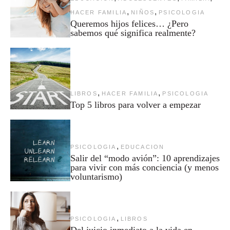
,
,
HACER FAMILIA
NIÑOS
PSICOLOGIA
Queremos hijos felices… ¿Pero
sabemos qué significa realmente?
,
,
LIBROS
HACER FAMILIA
PSICOLOGIA
Top 5 libros para volver a empezar
,
PSICOLOGIA
EDUCACION
Salir del “modo avión”: 10 aprendizajes
para vivir con más conciencia (y menos
voluntarismo)
,
PSICOLOGIA
LIBROS
Del juicio inmediato a la vida en