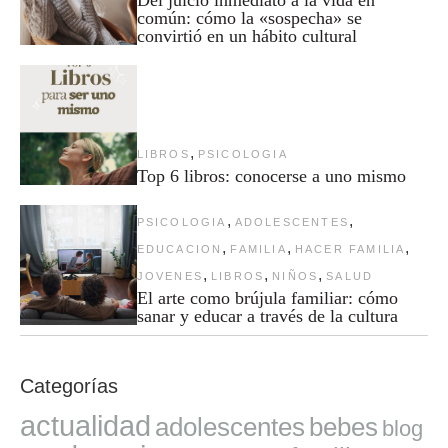
común: cómo la «sospecha» se
convirtió en un hábito cultural
,
LIBROS
PSICOLOGIA
Top 6 libros: conocerse a uno mismo
,
,
PSICOLOGIA
ADOLESCENTES
,
,
,
EDUCACION
FAMILIA
HACER FAMILIA
,
,
,
JOVENES
LIBROS
NIÑOS
SALUD
El arte como brújula familiar: cómo
sanar y educar a través de la cultura
Categorías
actualidad
adolescentes
bebes
blog