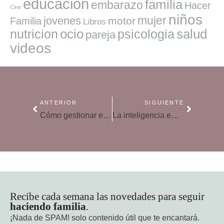
educacion
familia
embarazo
Hacer
Cine
niños
mujer
jovenes
motor
Familia
Libros
ocio
salud
nutricion
psicologia
pareja
videos
ANTERIOR
SIGUIENTE
Cómo gestionar emocionalmente una entrevista de trabajo
La inteligencia emocional: ¿cómo puede ayudarte a vivir mejor?
Recibe cada semana las novedades para seguir
haciendo familia
.
¡Nada de SPAM!
solo contenido útil que te encantará.