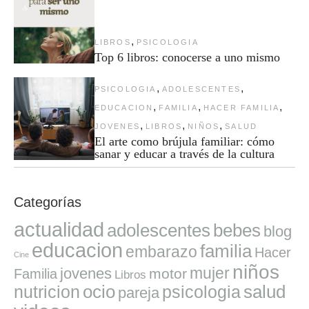
,
LIBROS
PSICOLOGIA
Top 6 libros: conocerse a uno mismo
,
,
PSICOLOGIA
ADOLESCENTES
,
,
,
EDUCACION
FAMILIA
HACER FAMILIA
,
,
,
JOVENES
LIBROS
NIÑOS
SALUD
El arte como brújula familiar: cómo
sanar y educar a través de la cultura
Categorías
actualidad
adolescentes
bebes
blog
educacion
familia
embarazo
Hacer
Cine
niños
mujer
jovenes
motor
Familia
Libros
ocio
salud
nutricion
psicologia
pareja