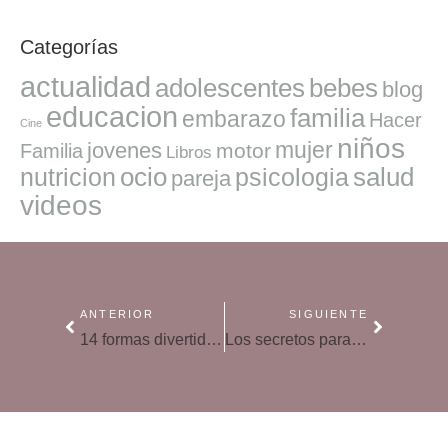
Categorías
actualidad
adolescentes
bebes
blog
educacion
familia
embarazo
Hacer
Cine
niños
mujer
jovenes
motor
Familia
Libros
ocio
salud
nutricion
psicologia
pareja
videos
ANTERIOR
SIGUIENTE
14 formas divertidas de controlar la ansiedad en familia
Los secretos para una crianza feliz: comprensión, conexión y autocuidado