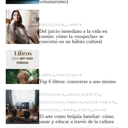
voluntarismo)
,
PSICOLOGIA
LIBROS
Del juicio inmediato a la vida en
común: cómo la «sospecha» se
convirtió en un hábito cultural
,
LIBROS
PSICOLOGIA
Top 6 libros: conocerse a uno mismo
,
,
PSICOLOGIA
ADOLESCENTES
,
,
,
EDUCACION
FAMILIA
HACER FAMILIA
,
,
,
JOVENES
LIBROS
NIÑOS
SALUD
El arte como brújula familiar: cómo
sanar y educar a través de la cultura