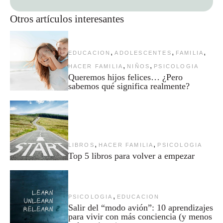
Otros artículos interesantes
,
,
,
EDUCACION
ADOLESCENTES
FAMILIA
,
,
HACER FAMILIA
NIÑOS
PSICOLOGIA
Queremos hijos felices… ¿Pero
sabemos qué significa realmente?
,
,
LIBROS
HACER FAMILIA
PSICOLOGIA
Top 5 libros para volver a empezar
,
PSICOLOGIA
EDUCACION
Salir del “modo avión”: 10 aprendizajes
para vivir con más conciencia (y menos