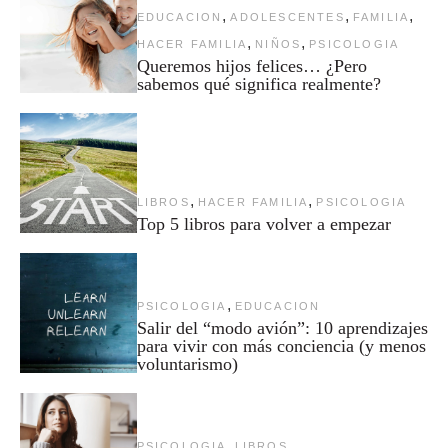
,
,
,
EDUCACION
ADOLESCENTES
FAMILIA
,
,
HACER FAMILIA
NIÑOS
PSICOLOGIA
Queremos hijos felices… ¿Pero
sabemos qué significa realmente?
,
,
LIBROS
HACER FAMILIA
PSICOLOGIA
Top 5 libros para volver a empezar
,
PSICOLOGIA
EDUCACION
Salir del “modo avión”: 10 aprendizajes
para vivir con más conciencia (y menos
voluntarismo)
,
PSICOLOGIA
LIBROS