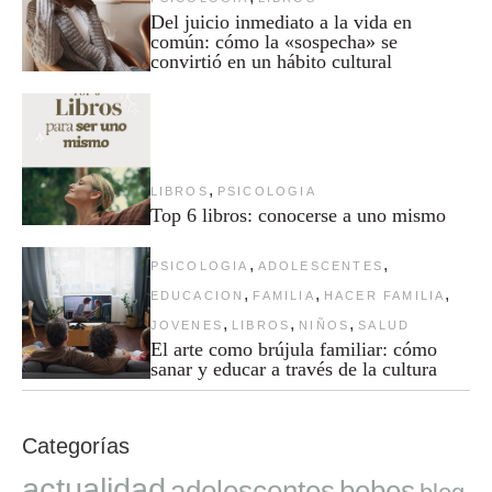
Del juicio inmediato a la vida en
común: cómo la «sospecha» se
convirtió en un hábito cultural
,
LIBROS
PSICOLOGIA
Top 6 libros: conocerse a uno mismo
,
,
PSICOLOGIA
ADOLESCENTES
,
,
,
EDUCACION
FAMILIA
HACER FAMILIA
,
,
,
JOVENES
LIBROS
NIÑOS
SALUD
El arte como brújula familiar: cómo
sanar y educar a través de la cultura
Categorías
actualidad
adolescentes
bebes