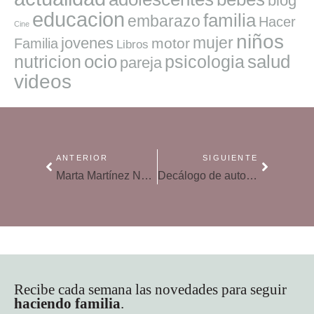
blog
educacion
familia
embarazo
Hacer
Cine
niños
mujer
jovenes
motor
Familia
Libros
ocio
salud
nutricion
psicologia
pareja
videos
ANTERIOR
SIGUIENTE
Marta Martínez Novoa: «La chica buena será el personaje secundario de su propia vida en lugar de la protagonista»
Decálogo de autocuidado emocional: 10 pasos hacia el bienestar interior
Recibe cada semana las novedades para seguir
haciendo familia
.