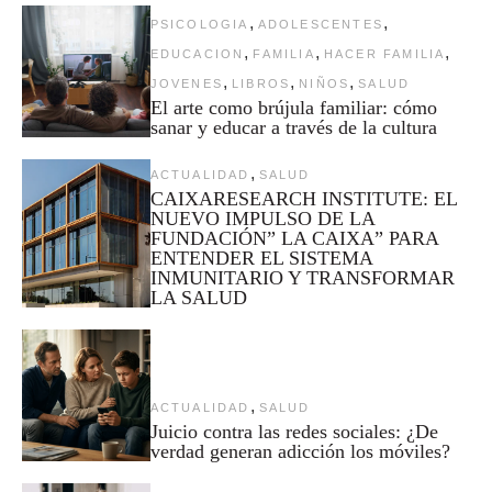
,
,
PSICOLOGIA
ADOLESCENTES
,
,
,
EDUCACION
FAMILIA
HACER FAMILIA
,
,
,
JOVENES
LIBROS
NIÑOS
SALUD
El arte como brújula familiar: cómo
sanar y educar a través de la cultura
,
ACTUALIDAD
SALUD
CAIXARESEARCH INSTITUTE: EL
NUEVO IMPULSO DE LA
FUNDACIÓN” LA CAIXA” PARA
ENTENDER EL SISTEMA
INMUNITARIO Y TRANSFORMAR
LA SALUD
,
ACTUALIDAD
SALUD
Juicio contra las redes sociales: ¿De
verdad generan adicción los móviles?