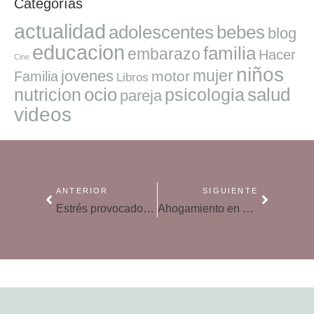
Categorías
actualidad
adolescentes
bebes
blog
educacion
familia
embarazo
Hacer
Cine
niños
mujer
jovenes
motor
Familia
Libros
ocio
salud
nutricion
psicologia
pareja
videos
ANTERIOR
SIGUIENTE
Estrés provocado por el calor, cómo combatirlo
Ahogamiento en seco, cuando los síntomas se manifiestan al salir de la piscina