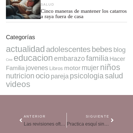
SALUD
Cinco maneras de mantener los catarros
a raya fuera de casa
Categorías
actualidad
adolescentes
bebes
blog
educacion
familia
embarazo
Hacer
Cine
niños
mujer
jovenes
motor
Familia
Libros
ocio
salud
nutricion
psicologia
pareja
videos
ANTERIOR
SIGUIENTE
Las revisiones oftalmológicas pueden detectar otros problemas de salud
Practica esquí sin romperte: cómo prevenir lesiones