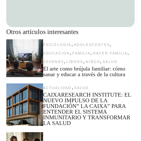
Otros artículos interesantes
,
,
PSICOLOGIA
ADOLESCENTES
,
,
,
EDUCACION
FAMILIA
HACER FAMILIA
,
,
,
JOVENES
LIBROS
NIÑOS
SALUD
El arte como brújula familiar: cómo
sanar y educar a través de la cultura
,
ACTUALIDAD
SALUD
CAIXARESEARCH INSTITUTE: EL
NUEVO IMPULSO DE LA
FUNDACIÓN” LA CAIXA” PARA
ENTENDER EL SISTEMA
INMUNITARIO Y TRANSFORMAR
LA SALUD