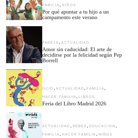
,
FAMILIA
NIÑOS
Por qué apuntar a tu hijo a un
campamento este verano
,
PAREJA
ACTUALIDAD
Amor sin caducidad: El arte de
decidirse por la felicidad según Pep
Borrell
,
,
,
OCIO
ACTUALIDAD
FAMILIA
,
HACER FAMILIA
LIBROS
Feria del Libro Madrid 2026
,
,
,
ACTUALIDAD
BEBES
EDUCACION
,
,
FAMILIA
HACER FAMILIA
NIÑOS