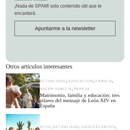
¡Nada de SPAM!
solo contenido útil que te
encantará.
Apuntarme a la newsletter
Otros artículos interesantes
,
,
,
ACTUALIDAD
EDUCACION
FAMILIA
,
HACER FAMILIA
PAREJA
Matrimonio, familia y educación: tres
pilares del mensaje de León XIV en
España
,
,
,
OCIO
ACTUALIDAD
ADOLESCENTES