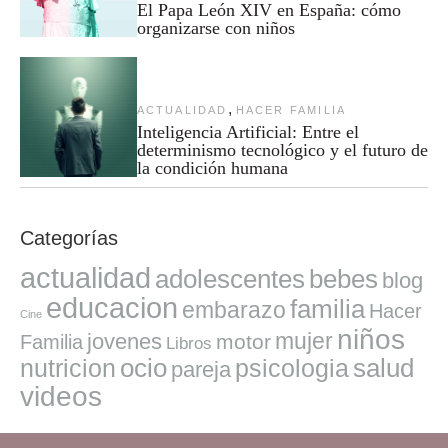
El Papa León XIV en España: cómo
organizarse con niños
,
ACTUALIDAD
HACER FAMILIA
Inteligencia Artificial: Entre el
determinismo tecnológico y el futuro de
la condición humana
Categorías
actualidad
adolescentes
bebes
blog
educacion
familia
embarazo
Hacer
Cine
niños
mujer
jovenes
motor
Familia
Libros
ocio
salud
nutricion
psicologia
pareja
videos