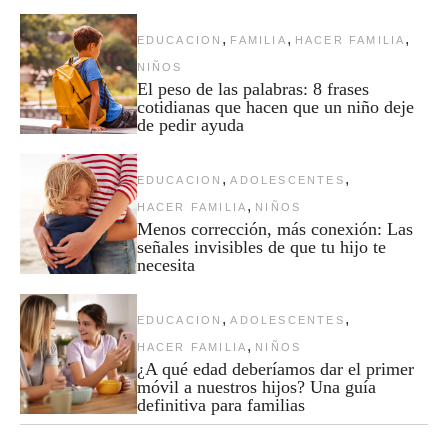
,
,
,
EDUCACION
FAMILIA
HACER FAMILIA
NIÑOS
El peso de las palabras: 8 frases
cotidianas que hacen que un niño deje
de pedir ayuda
,
,
EDUCACION
ADOLESCENTES
,
HACER FAMILIA
NIÑOS
Menos corrección, más conexión: Las
señales invisibles de que tu hijo te
necesita
,
,
EDUCACION
ADOLESCENTES
,
HACER FAMILIA
NIÑOS
¿A qué edad deberíamos dar el primer
móvil a nuestros hijos? Una guía
definitiva para familias