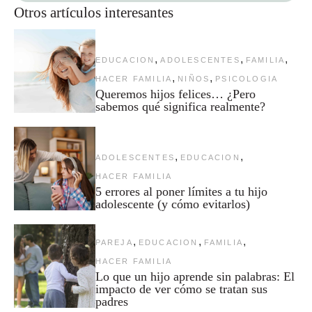
Otros artículos interesantes
,
,
,
EDUCACION
ADOLESCENTES
FAMILIA
,
,
HACER FAMILIA
NIÑOS
PSICOLOGIA
Queremos hijos felices… ¿Pero
sabemos qué significa realmente?
,
,
ADOLESCENTES
EDUCACION
HACER FAMILIA
5 errores al poner límites a tu hijo
adolescente (y cómo evitarlos)
,
,
,
PAREJA
EDUCACION
FAMILIA
HACER FAMILIA
Lo que un hijo aprende sin palabras: El
impacto de ver cómo se tratan sus
padres