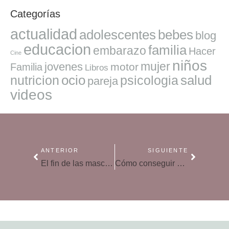
Categorías
actualidad
adolescentes
bebes
blog
educacion
familia
embarazo
Hacer
Cine
niños
mujer
jovenes
motor
Familia
Libros
ocio
salud
nutricion
psicologia
pareja
videos
ANTERIOR
SIGUIENTE
El fin de las mascarillas en el colegio: principales beneficios
Cómo conseguir que a nuestros hijos les guste leer