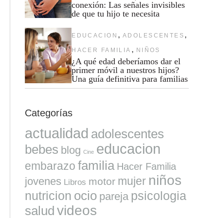
conexión: Las señales invisibles
de que tu hijo te necesita
,
,
EDUCACION
ADOLESCENTES
,
HACER FAMILIA
NIÑOS
¿A qué edad deberíamos dar el
primer móvil a nuestros hijos?
Una guía definitiva para familias
Categorías
actualidad
adolescentes
educacion
bebes
blog
Cine
familia
embarazo
Hacer Familia
niños
mujer
jovenes
motor
Libros
ocio
nutricion
psicologia
pareja
videos
salud