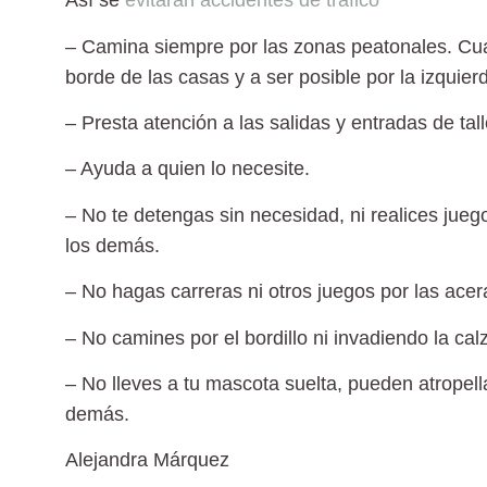
Así se
evitarán accidentes de tráfico
– Camina siempre por las zonas peatonales.
Cua
borde de las casas y a ser posible por la izquier
– Presta atención a las salidas y entradas de tal
– Ayuda a quien lo necesite.
– No te detengas sin necesidad,
ni realices jueg
los demás.
– No hagas carreras
ni otros juegos por las ac
– No camines por el bordillo
ni invadiendo la ca
– No lleves a tu mascota suelta,
pueden atropella
demás.
Alejandra Márquez