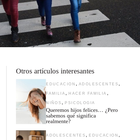
Otros artículos interesantes
,
,
EDUCACION
ADOLESCENTES
,
,
FAMILIA
HACER FAMILIA
,
NIÑOS
PSICOLOGIA
Queremos hijos felices… ¿Pero
sabemos qué significa
realmente?
,
,
ADOLESCENTES
EDUCACION