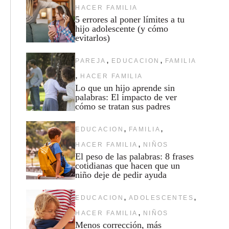
HACER FAMILIA
5 errores al poner límites a tu
hijo adolescente (y cómo
evitarlos)
,
,
PAREJA
EDUCACION
FAMILIA
,
HACER FAMILIA
Lo que un hijo aprende sin
palabras: El impacto de ver
cómo se tratan sus padres
,
,
EDUCACION
FAMILIA
,
HACER FAMILIA
NIÑOS
El peso de las palabras: 8 frases
cotidianas que hacen que un
niño deje de pedir ayuda
,
,
EDUCACION
ADOLESCENTES
,
HACER FAMILIA
NIÑOS
Menos corrección, más