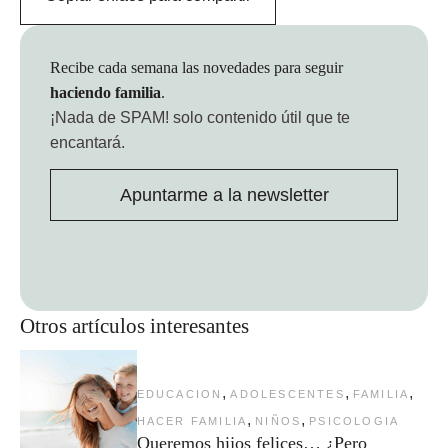
Recibe cada semana las novedades para seguir
haciendo familia
.
¡Nada de SPAM!
solo contenido útil que te
encantará.
Apuntarme a la newsletter
Otros artículos interesantes
,
,
,
EDUCACION
ADOLESCENTES
FAMILIA
,
,
HACER FAMILIA
NIÑOS
PSICOLOGIA
Queremos hijos felices… ¿Pero