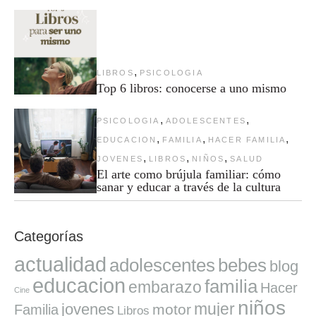
,
LIBROS
PSICOLOGIA
Top 6 libros: conocerse a uno mismo
,
,
PSICOLOGIA
ADOLESCENTES
,
,
,
EDUCACION
FAMILIA
HACER FAMILIA
,
,
,
JOVENES
LIBROS
NIÑOS
SALUD
El arte como brújula familiar: cómo
sanar y educar a través de la cultura
Categorías
actualidad
adolescentes
bebes
blog
educacion
familia
embarazo
Hacer
Cine
niños
mujer
jovenes
motor
Familia
Libros