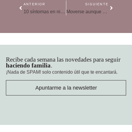
ANTERIOR
SIGUIENTE
10 síntomas en niños que no debes pasar por alto
Moverse aunque sea unos minutos ayuda a mantener un buen nivel de azúcar en sangre
Recibe cada semana las novedades para seguir
haciendo familia
.
¡Nada de SPAM!
solo contenido útil que te encantará.
Apuntarme a la newsletter