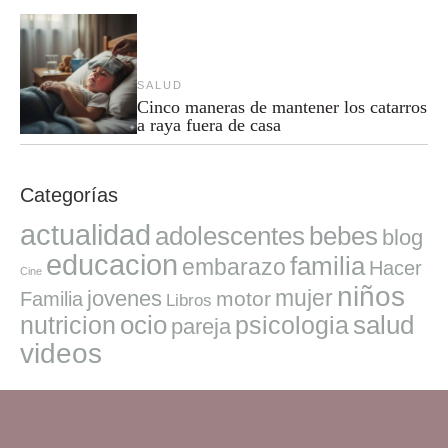
SALUD
Cinco maneras de mantener los catarros
a raya fuera de casa
Categorías
actualidad
adolescentes
bebes
blog
educacion
familia
embarazo
Hacer
Cine
niños
mujer
jovenes
motor
Familia
Libros
ocio
salud
nutricion
psicologia
pareja
videos