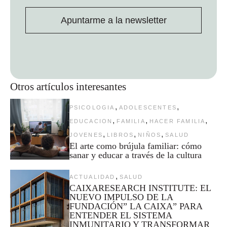
Apuntarme a la newsletter
Otros artículos interesantes
,
,
PSICOLOGIA
ADOLESCENTES
,
,
,
EDUCACION
FAMILIA
HACER FAMILIA
,
,
,
JOVENES
LIBROS
NIÑOS
SALUD
El arte como brújula familiar: cómo
sanar y educar a través de la cultura
,
ACTUALIDAD
SALUD
CAIXARESEARCH INSTITUTE: EL
NUEVO IMPULSO DE LA
FUNDACIÓN” LA CAIXA” PARA
ENTENDER EL SISTEMA
INMUNITARIO Y TRANSFORMAR