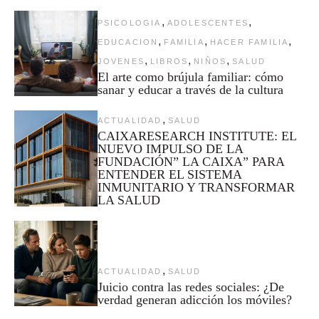
,
,
PSICOLOGIA
ADOLESCENTES
,
,
,
EDUCACION
FAMILIA
HACER FAMILIA
,
,
,
JOVENES
LIBROS
NIÑOS
SALUD
El arte como brújula familiar: cómo
sanar y educar a través de la cultura
,
ACTUALIDAD
SALUD
CAIXARESEARCH INSTITUTE: EL
NUEVO IMPULSO DE LA
FUNDACIÓN” LA CAIXA” PARA
ENTENDER EL SISTEMA
INMUNITARIO Y TRANSFORMAR
LA SALUD
,
ACTUALIDAD
SALUD
Juicio contra las redes sociales: ¿De
verdad generan adicción los móviles?