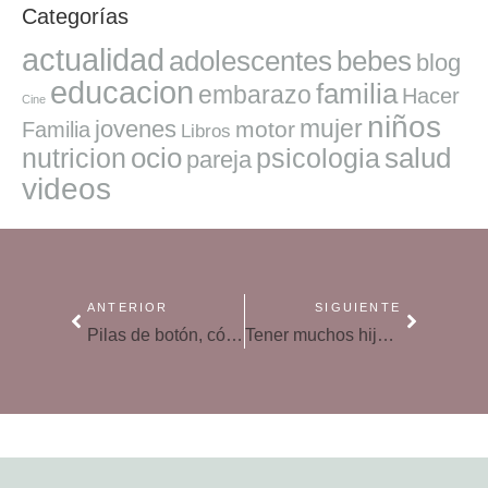
Categorías
actualidad
adolescentes
bebes
blog
educacion
familia
embarazo
Hacer
Cine
niños
mujer
jovenes
motor
Familia
Libros
ocio
salud
nutricion
psicologia
pareja
videos
ANTERIOR
SIGUIENTE
Pilas de botón, cómo proceder si el niño se traga una
Tener muchos hijos ayuda a reducir los síntomas el envejecimiento