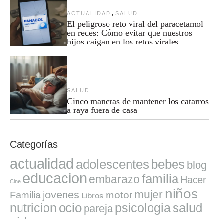
,
ACTUALIDAD
SALUD
El peligroso reto viral del paracetamol
en redes: Cómo evitar que nuestros
hijos caigan en los retos virales
SALUD
Cinco maneras de mantener los catarros
a raya fuera de casa
Categorías
actualidad
adolescentes
bebes
blog
educacion
familia
embarazo
Hacer
Cine
niños
mujer
jovenes
motor
Familia
Libros
ocio
salud
nutricion
psicologia
pareja