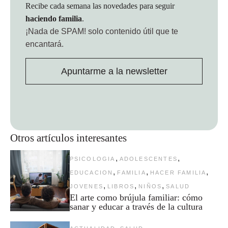
Recibe cada semana las novedades para seguir
haciendo familia
.
¡Nada de SPAM!
solo contenido útil que te
encantará.
Apuntarme a la newsletter
Otros artículos interesantes
,
,
PSICOLOGIA
ADOLESCENTES
,
,
,
EDUCACION
FAMILIA
HACER FAMILIA
,
,
,
JOVENES
LIBROS
NIÑOS
SALUD
El arte como brújula familiar: cómo
sanar y educar a través de la cultura
,