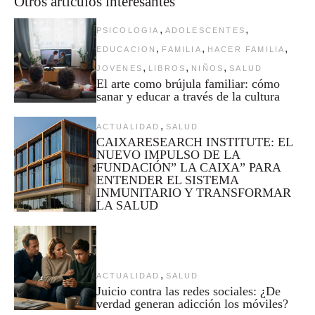
Otros artículos interesantes
,
,
PSICOLOGIA
ADOLESCENTES
,
,
,
EDUCACION
FAMILIA
HACER FAMILIA
,
,
,
JOVENES
LIBROS
NIÑOS
SALUD
El arte como brújula familiar: cómo
sanar y educar a través de la cultura
,
ACTUALIDAD
SALUD
CAIXARESEARCH INSTITUTE: EL
NUEVO IMPULSO DE LA
FUNDACIÓN” LA CAIXA” PARA
ENTENDER EL SISTEMA
INMUNITARIO Y TRANSFORMAR
LA SALUD
,
ACTUALIDAD
SALUD
Juicio contra las redes sociales: ¿De
verdad generan adicción los móviles?