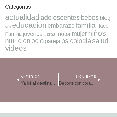
Categorías
actualidad
adolescentes
bebes
blog
educacion
familia
embarazo
Hacer
Cine
niños
mujer
jovenes
motor
Familia
Libros
ocio
salud
nutricion
psicologia
pareja
videos
ANTERIOR
SIGUIENTE
Ya iré al dentista: ¿qué pasa si no tratamos a tiempo los problemas dentales?
Deporte con corazón, beneficios de la actividad para la salud cardiaca