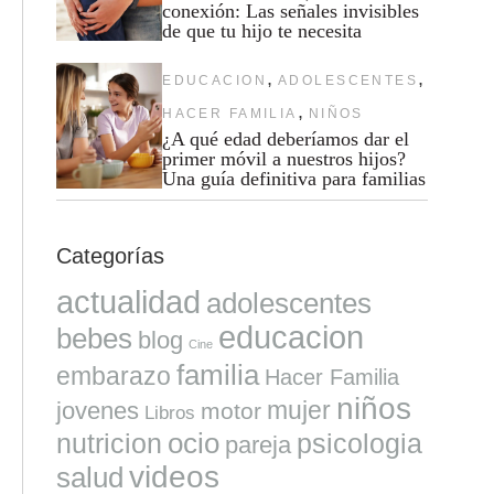
conexión: Las señales invisibles
de que tu hijo te necesita
,
,
EDUCACION
ADOLESCENTES
,
HACER FAMILIA
NIÑOS
¿A qué edad deberíamos dar el
primer móvil a nuestros hijos?
Una guía definitiva para familias
Categorías
actualidad
adolescentes
educacion
bebes
blog
Cine
familia
embarazo
Hacer Familia
niños
mujer
jovenes
motor
Libros
ocio
nutricion
psicologia
pareja
videos
salud