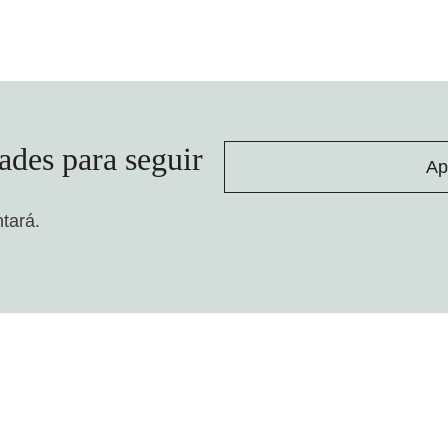
ades para seguir
Ap
ntará.