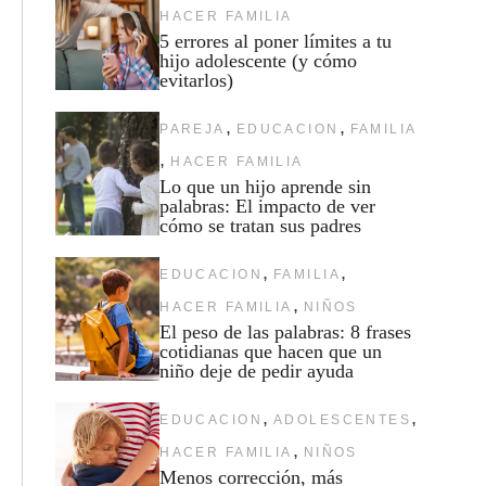
HACER FAMILIA
5 errores al poner límites a tu
hijo adolescente (y cómo
evitarlos)
,
,
PAREJA
EDUCACION
FAMILIA
,
HACER FAMILIA
Lo que un hijo aprende sin
palabras: El impacto de ver
cómo se tratan sus padres
,
,
EDUCACION
FAMILIA
,
HACER FAMILIA
NIÑOS
El peso de las palabras: 8 frases
cotidianas que hacen que un
niño deje de pedir ayuda
,
,
EDUCACION
ADOLESCENTES
,
HACER FAMILIA
NIÑOS
Menos corrección, más