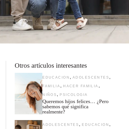
Otros artículos interesantes
,
,
EDUCACION
ADOLESCENTES
,
,
FAMILIA
HACER FAMILIA
,
NIÑOS
PSICOLOGIA
Queremos hijos felices… ¿Pero
sabemos qué significa
realmente?
,
,
ADOLESCENTES
EDUCACION