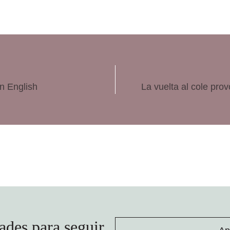
n English
La vuelta al cole prov
ades para seguir