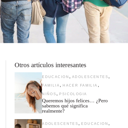
Otros artículos interesantes
,
,
EDUCACION
ADOLESCENTES
,
,
FAMILIA
HACER FAMILIA
,
NIÑOS
PSICOLOGIA
Queremos hijos felices… ¿Pero
sabemos qué significa
realmente?
,
,
ADOLESCENTES
EDUCACION