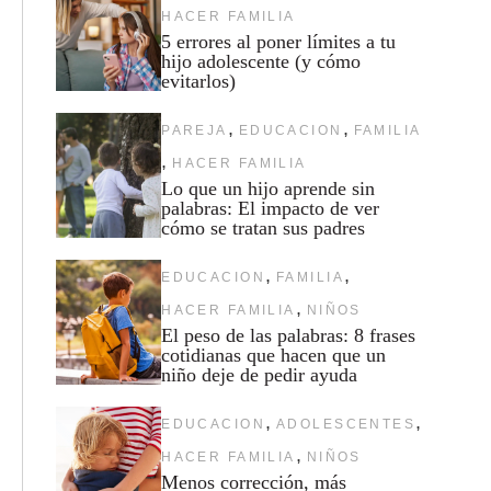
HACER FAMILIA
5 errores al poner límites a tu
hijo adolescente (y cómo
evitarlos)
,
,
PAREJA
EDUCACION
FAMILIA
,
HACER FAMILIA
Lo que un hijo aprende sin
palabras: El impacto de ver
cómo se tratan sus padres
,
,
EDUCACION
FAMILIA
,
HACER FAMILIA
NIÑOS
El peso de las palabras: 8 frases
cotidianas que hacen que un
niño deje de pedir ayuda
,
,
EDUCACION
ADOLESCENTES
,
HACER FAMILIA
NIÑOS
Menos corrección, más