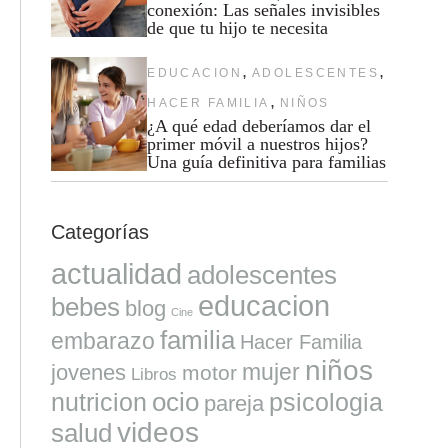
conexión: Las señales invisibles
de que tu hijo te necesita
,
,
EDUCACION
ADOLESCENTES
,
HACER FAMILIA
NIÑOS
¿A qué edad deberíamos dar el
primer móvil a nuestros hijos?
Una guía definitiva para familias
Categorías
actualidad
adolescentes
educacion
bebes
blog
Cine
familia
embarazo
Hacer Familia
niños
mujer
jovenes
motor
Libros
ocio
nutricion
psicologia
pareja
videos
salud