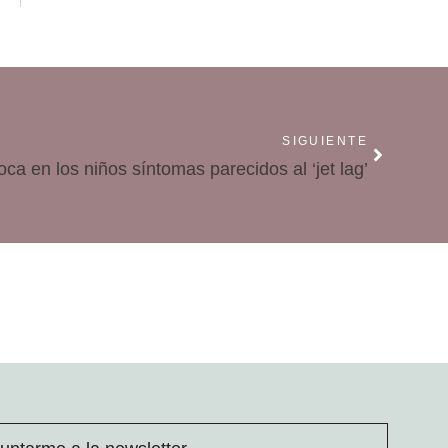
SIGUIENTE
oca en los niños síntomas parecidos al ‘jet lag’