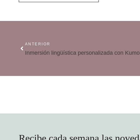
ANTERIOR
Inmersión lingüística personalizada con Kumo
Recibe cada semana las noved