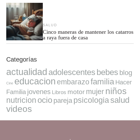
SALUD
Cinco maneras de mantener los catarros
a raya fuera de casa
Categorías
actualidad
adolescentes
bebes
blog
educacion
familia
embarazo
Hacer
Cine
niños
mujer
jovenes
motor
Familia
Libros
ocio
salud
nutricion
psicologia
pareja
videos