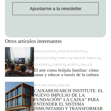
Apuntarme a la newsletter
Otros artículos interesantes
,
,
PSICOLOGIA
ADOLESCENTES
,
,
,
EDUCACION
FAMILIA
HACER FAMILIA
,
,
,
JOVENES
LIBROS
NIÑOS
SALUD
El arte como brújula familiar: cómo
sanar y educar a través de la cultura
,
ACTUALIDAD
SALUD
CAIXARESEARCH INSTITUTE: EL
NUEVO IMPULSO DE LA
FUNDACIÓN” LA CAIXA” PARA
ENTENDER EL SISTEMA
INMUNITARIO Y TRANSFORMAR