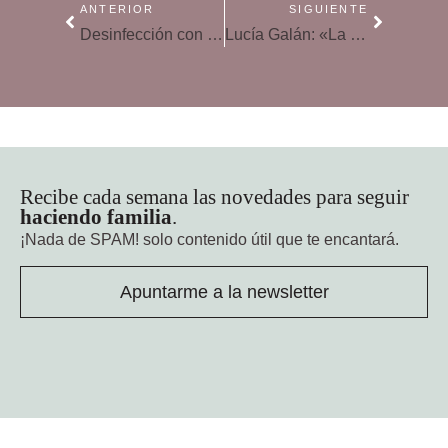
ANTERIOR
SIGUIENTE
Desinfección con lejía: guía para intentar acabar con el coronavirus
Lucía Galán: «La Covid-19 en niños es indistinguible de otras enfermedades respiratorias»
Recibe cada semana las novedades para seguir
haciendo familia
.
¡Nada de SPAM!
solo contenido útil que te encantará.
Apuntarme a la newsletter