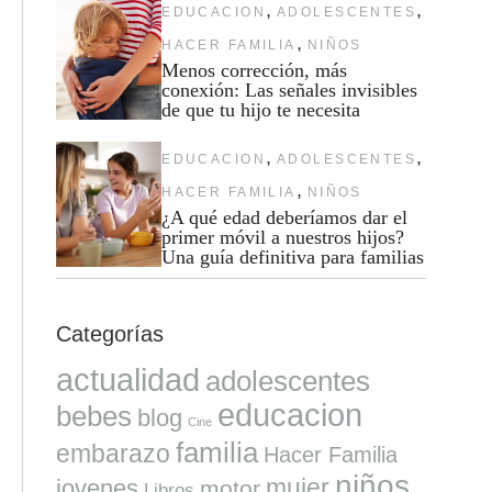
,
,
EDUCACION
ADOLESCENTES
,
HACER FAMILIA
NIÑOS
Menos corrección, más
conexión: Las señales invisibles
de que tu hijo te necesita
,
,
EDUCACION
ADOLESCENTES
,
HACER FAMILIA
NIÑOS
¿A qué edad deberíamos dar el
primer móvil a nuestros hijos?
Una guía definitiva para familias
Categorías
actualidad
adolescentes
educacion
bebes
blog
Cine
familia
embarazo
Hacer Familia
niños
mujer
jovenes
motor
Libros