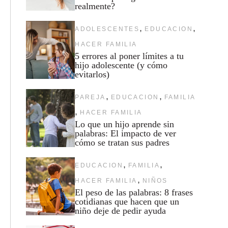
realmente?
,
,
ADOLESCENTES
EDUCACION
HACER FAMILIA
5 errores al poner límites a tu
hijo adolescente (y cómo
evitarlos)
,
,
PAREJA
EDUCACION
FAMILIA
,
HACER FAMILIA
Lo que un hijo aprende sin
palabras: El impacto de ver
cómo se tratan sus padres
,
,
EDUCACION
FAMILIA
,
HACER FAMILIA
NIÑOS
El peso de las palabras: 8 frases
cotidianas que hacen que un
niño deje de pedir ayuda