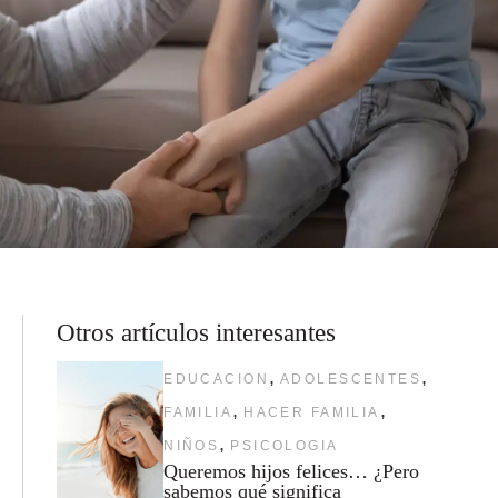
Otros artículos interesantes
,
,
EDUCACION
ADOLESCENTES
,
,
FAMILIA
HACER FAMILIA
,
NIÑOS
PSICOLOGIA
Queremos hijos felices… ¿Pero
sabemos qué significa