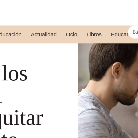
ducación
Actualidad
Ocio
Libros
Educar le
 los
l
quitar