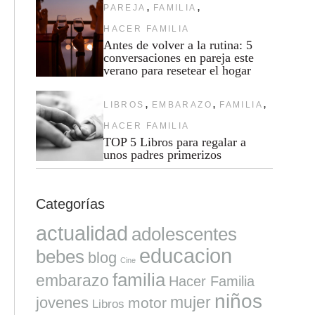
,
,
PAREJA
FAMILIA
HACER FAMILIA
Antes de volver a la rutina: 5
conversaciones en pareja este
verano para resetear el hogar
,
,
,
LIBROS
EMBARAZO
FAMILIA
HACER FAMILIA
TOP 5 Libros para regalar a
unos padres primerizos
Categorías
actualidad
adolescentes
educacion
bebes
blog
Cine
familia
embarazo
Hacer Familia
niños
mujer
jovenes
motor
Libros