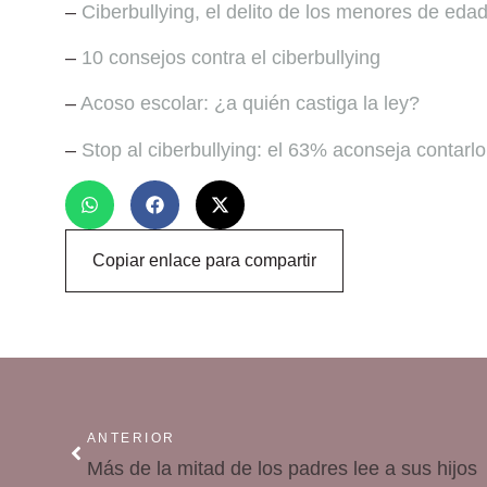
–
Ciberbullying, el delito de los menores de eda
–
10 consejos contra el ciberbullying
–
Acoso escolar: ¿a quién castiga la ley?
–
Stop al ciberbullying: el 63% aconseja contarlo
Copiar enlace para compartir
ANTERIOR
Más de la mitad de los padres lee a sus hijos