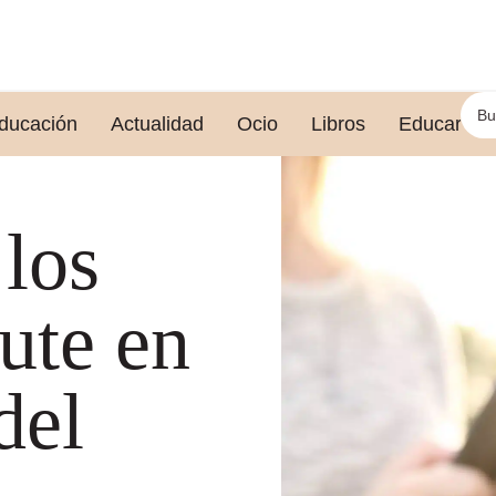
ducación
Actualidad
Ocio
Libros
Educar le
 los
ute en
del